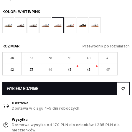
KOLOR:
WHITE/PINK
ROZMIAR
Przewodnik po rozmiarach
36
37
38
39
40
41
42
43
44
45
46
47
WYBIERZ ROZMIAR
Dostawa
Dostawa w ciągu 4–5 dni roboczych.
Wysyłka
Darmowa wysyłka od 170 PLN dla członków i 285 PLN dla
nieczłonków.