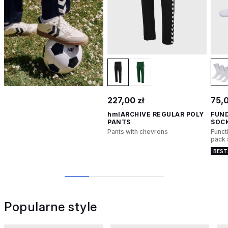
227,00 zł
75,0
hmlARCHIVE REGULAR POLY
FUN
PANTS
SOC
Pants with chevrons
Funct
pack 
BEST
1
2
3
4
Popularne style