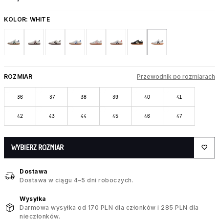
KOLOR:
WHITE
ROZMIAR
Przewodnik po rozmiarach
36
37
38
39
40
41
42
43
44
45
46
47
WYBIERZ ROZMIAR
Dostawa
Dostawa w ciągu 4–5 dni roboczych.
Wysyłka
Darmowa wysyłka od 170 PLN dla członków i 285 PLN dla
nieczłonków.