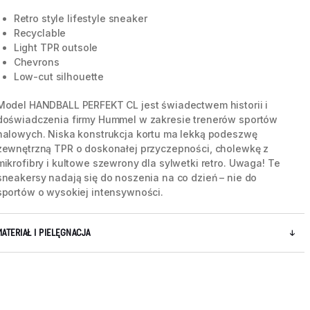
Retro style lifestyle sneaker
Recyclable
Light TPR outsole
Chevrons
Low-cut silhouette
Model HANDBALL PERFEKT CL jest świadectwem historii i
doświadczenia firmy Hummel w zakresie trenerów sportów
halowych. Niska konstrukcja kortu ma lekką podeszwę
zewnętrzną TPR o doskonałej przyczepności, cholewkę z
mikrofibry i kultowe szewrony dla sylwetki retro. Uwaga! Te
sneakersy nadają się do noszenia na co dzień – nie do
sportów o wysokiej intensywności.
5 / 8
MATERIAŁ I PIELĘGNACJA