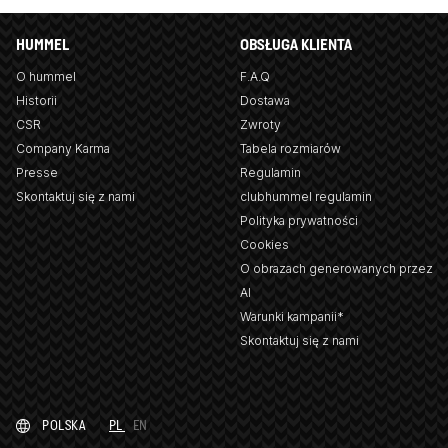
HUMMEL
OBSŁUGA KLIENTA
O hummel
F.A.Q
Historii
Dostawa
CSR
Zwroty
Company Karma
Tabela rozmiarów
Presse
Regulamin
Skontaktuj się z nami
clubhummel regulamin
Polityka prywatności
Cookies
O obrazach generowanych przez
AI
Warunki kampanii*
Skontaktuj się z nami
POLSKA
PL
EN