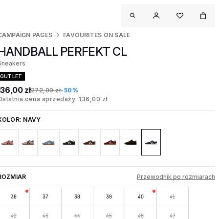
CAMPAIGN PAGES
FAVOURITES ON SALE
HANDBALL PERFEKT CL
Sneakers
OUTLET
136,00 zł
272,00 zł
-50%
Ostatnia cena sprzedaży: 136,00 zł
KOLOR:
NAVY
ROZMIAR
Przewodnik po rozmiarach
36
37
38
39
40
41
42
43
44
45
46
47