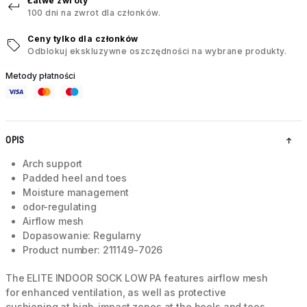
Łatwe zwroty
100 dni na zwrot dla członków.
Ceny tylko dla członków
Odblokuj ekskluzywne oszczędności na wybrane produkty.
Metody płatności
OPIS
Arch support
Padded heel and toes
Moisture management
odor-regulating
Airflow mesh
Dopasowanie: Regularny
Product number: 211149-7026
The ELITE INDOOR SOCK LOW PA features airflow mesh
for enhanced ventilation, as well as protective
cushioning at high-impact zones at the heels and toes.