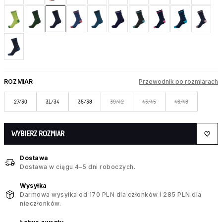
ROZMIAR
Przewodnik po rozmiarach
27/30
31/34
35/38
39/42
43/45
46/48
WYBIERZ ROZMIAR
Dostawa
Dostawa w ciągu 4–5 dni roboczych.
Wysyłka
Darmowa wysyłka od 170 PLN dla członków i 285 PLN dla
nieczłonków.