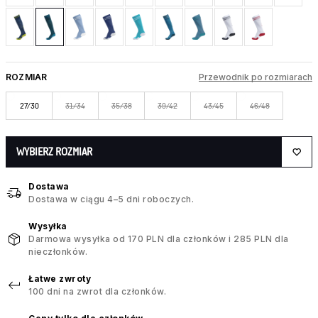
ROZMIAR
Przewodnik po rozmiarach
27/30
31/34
35/38
39/42
43/45
46/48
WYBIERZ ROZMIAR
Dostawa
Dostawa w ciągu 4–5 dni roboczych.
Wysyłka
Darmowa wysyłka od 170 PLN dla członków i 285 PLN dla
nieczłonków.
Łatwe zwroty
100 dni na zwrot dla członków.