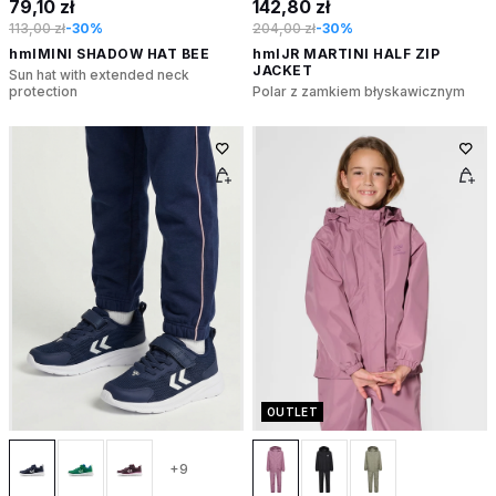
79,10 zł
142,80 zł
113,00 zł
-30%
204,00 zł
-30%
hmlMINI SHADOW HAT BEE
hmlJR MARTINI HALF ZIP
JACKET
Sun hat with extended neck
protection
Polar z zamkiem błyskawicznym
OUTLET
+9