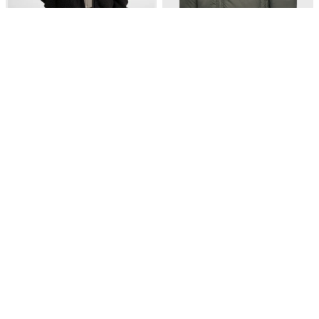
181,00 zł
227,00 zł
hmlJR ATLAS FLEECE ZIP
hmlJR LIGHTWEIGHT PUFFER
JACKET
JACKET
Kurtka polarowa
Lekka kurtka puchowa