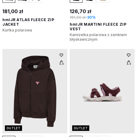
181,00 zł
126,70 zł
181,00 zł
-30%
hmlJR ATLAS FLEECE ZIP
JACKET
hmlJR MARTINI FLEECE ZIP
VEST
Kurtka polarowa
Kamizelka polarowa z zamkiem
błyskawicznym
OUTLET
OUTLET