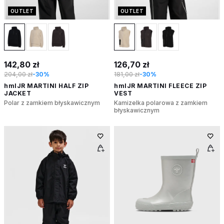
OUTLET
OUTLET
142,80 zł
126,70 zł
204,00 zł
-30%
181,00 zł
-30%
hmlJR MARTINI HALF ZIP
hmlJR MARTINI FLEECE ZIP
JACKET
VEST
Polar z zamkiem błyskawicznym
Kamizelka polarowa z zamkiem
błyskawicznym