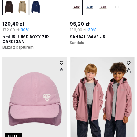
+1
120,40 zł
95,20 zł
172,00 zł
-30%
136,00 zł
-30%
hmlJR JUMP BOXY ZIP
SANDAL WAVE JR
CARDIGAN
Sandals
Bluza z kapturem
OUTLET