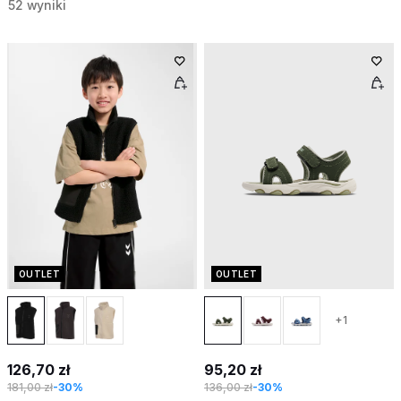
52 wyniki
OUTLET
OUTLET
+1
126,70 zł
95,20 zł
181,00 zł
-30%
136,00 zł
-30%