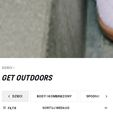
DZIECI
GET OUTDOORS
DZIECI
BODY I KOMBINEZONY
SPODNIE
ZAWĘŹ DO CATEGORY: DZIECI
ZAWĘŹ DO RODZAJ PRODUKTU: BODY I KOMBIN
ZAWĘŹ DO RODZ
FILTR