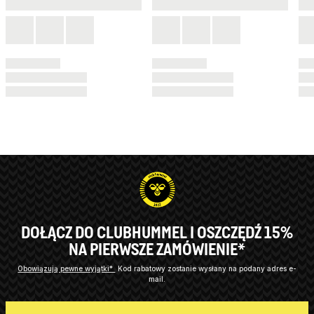
DOŁĄCZ DO CLUBHUMMEL I OSZCZĘDŹ 15%
NA PIERWSZE ZAMÓWIENIE*
Obowiązują pewne wyjątki*
Kod rabatowy zostanie wysłany na podany adres e-
mail.