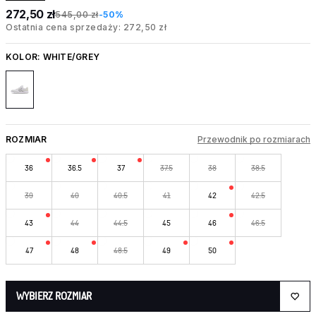
272,50 zł
545,00 zł
-50%
Ostatnia cena sprzedaży: 272,50 zł
KOLOR:
WHITE/GREY
ROZMIAR
Przewodnik po rozmiarach
36
36.5
37
37.5
38
38.5
39
40
40.5
41
42
42.5
43
44
44.5
45
46
46.5
47
48
48.5
49
50
WYBIERZ ROZMIAR