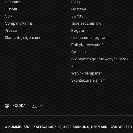
O hummel
F.A.Q
Historii
Dostawa
CSR
Zwroty
Company Karma
Tabela rozmiarów
Presse
Regulamin
Skontaktuj się z nami
clubhummel regulamin
Polityka prywatności
Cookies
O obrazach generowanych przez
AI
Warunki kampanii*
Skontaktuj się z nami
POLSKA
PL
EN
© HUMMEL A/S · BALTICAGADE 20, 8000 AARHUS C, DENMARK
CVR: 81198411