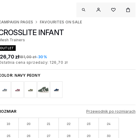
CAMPAIGN PAGES
FAVOURITES ON SALE
CROSSLITE INFANT
Mesh Trainers
OUTLET
126,70 zł
181,00 zł
-30%
Ostatnia cena sprzedaży: 126,70 zł
KOLOR:
NAVY PEONY
ROZMIAR
Przewodnik po rozmiarach
19
20
21
22
23
24
25
26
27
28
29
30