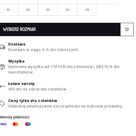
31
32
33
34
35
WYBIERZ ROZMIAR
Dostawa
Dostawa w ciągu 4–5 dni roboczych.
Wysyłka
Darmowa wysyłka od 170 PLN dla członków i 285 PLN dla
nieczłonków.
Łatwe zwroty
100 dni na zwrot dla członków.
Ceny tylko dla członków
Odblokuj ekskluzywne oszczędności na wybrane produkty.
Metody płatności