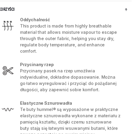
KORZYŚCI
Oddychalność
This product is made from highly breathable
material that allows moisture vapour to escape
through the outer fabric, helping you stay dry,
regulate body temperature, and enhance
comfort.
Przycinany rzep
Przycinany pasek na rzep umożliwia
indywidualne, dokładne dopasowanie. Można
go łatwo wyregulować i przyciąć do pożądanej
długości, aby zapewnić sobie komfort.
5 / 7
Elastyczne Sznurowadła
Te buty hummel® są wyposażone w praktyczne
elastyczne sznurowadła wykonane z materiału z
pamięcią kształtu, dzięki czemu sznurowane
buty stają się łatwymi wsuwanymi butami, które