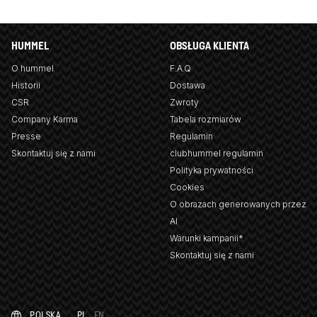
HUMMEL
OBSŁUGA KLIENTA
O hummel
F.A.Q
Historii
Dostawa
CSR
Zwroty
Company Karma
Tabela rozmiarów
Presse
Regulamin
Skontaktuj się z nami
clubhummel regulamin
Polityka prywatności
Cookies
O obrazach generowanych przez
AI
Warunki kampanii*
Skontaktuj się z nami
POLSKA
PL
EN