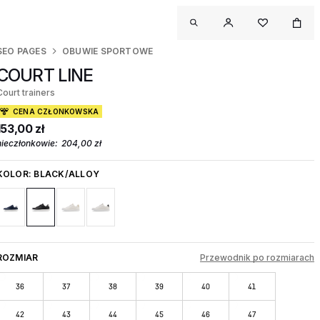
SEO PAGES
OBUWIE SPORTOWE
COURT LINE
Court trainers
CENA CZŁONKOWSKA
153,00 zł
nieczłonkowie:
204,00 zł
KOLOR:
BLACK/ALLOY
ROZMIAR
Przewodnik po rozmiarach
36
37
38
39
40
41
42
43
44
45
46
47