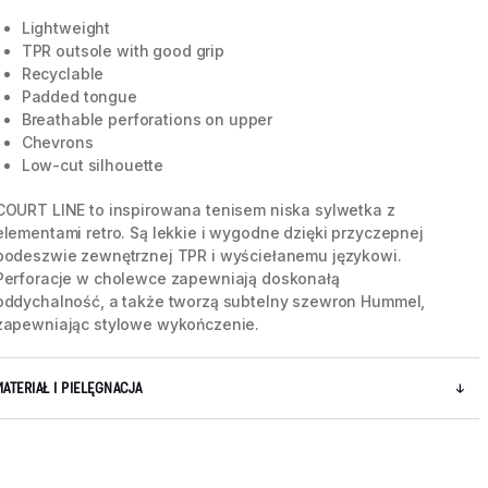
Lightweight
TPR outsole with good grip
Recyclable
Padded tongue
Breathable perforations on upper
Chevrons
Low-cut silhouette
COURT LINE to inspirowana tenisem niska sylwetka z
elementami retro. Są lekkie i wygodne dzięki przyczepnej
podeszwie zewnętrznej TPR i wyściełanemu językowi.
Perforacje w cholewce zapewniają doskonałą
oddychalność, a także tworzą subtelny szewron Hummel,
zapewniając stylowe wykończenie.
5 / 7
MATERIAŁ I PIELĘGNACJA