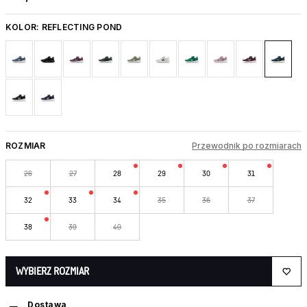
KOLOR:
REFLECTING POND
ROZMIAR
Przewodnik po rozmiarach
26
27
28
29
30
31
32
33
34
35
36
37
38
39
40
WYBIERZ ROZMIAR
Dostawa