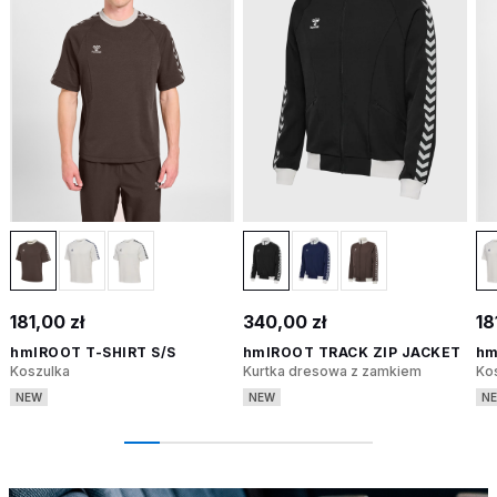
181,00 zł
340,00 zł
18
hmlROOT T-SHIRT S/S
hmlROOT TRACK ZIP JACKET
hm
Koszulka
Kurtka dresowa z zamkiem
Ko
NEW
NEW
N