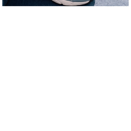
BESTSELLERY PONIŻEJ 295 ZŁ
Sneakersy dla dorosłych w super cenie